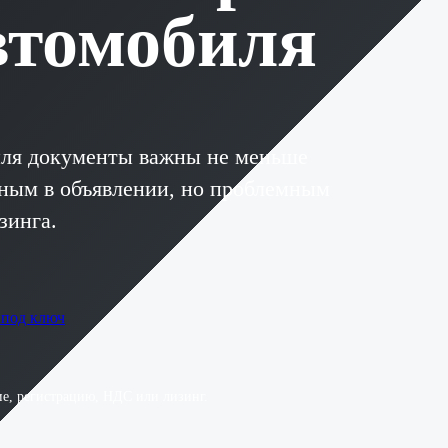
втомобиля
иля документы важны не меньше
ным в объявлении, но проблемным
зинга.
 под ключ
е, регистрацию, НДС или лизинг.