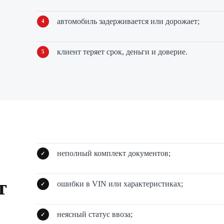
автомобиль задерживается или дорожает;
клиент теряет срок, деньги и доверие.
неполный комплект документов;
т
ошибки в VIN или характеристиках;
неясный статус ввоза;