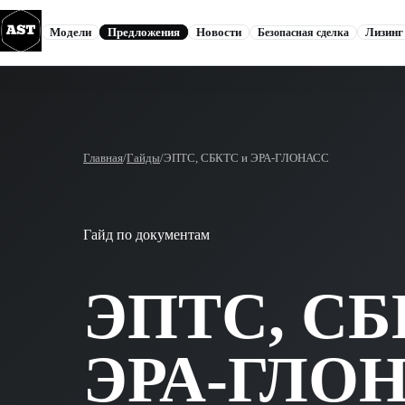
Модели
Предложения
Новости
Лизинг
Безопасная сделка
Главная
/
Гайды
/
ЭПТС, СБКТС и ЭРА-ГЛОНАСС
Гайд по документам
ЭПТС, СБ
ЭРА-ГЛОН