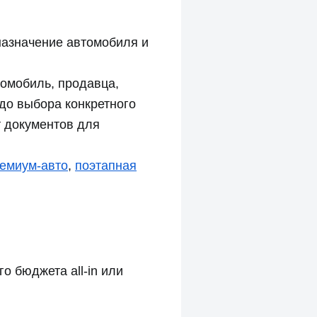
 назначение автомобиля и
томобиль, продавца,
 до выбора конкретного
т документов для
ремиум-авто
,
поэтапная
о бюджета all-in или