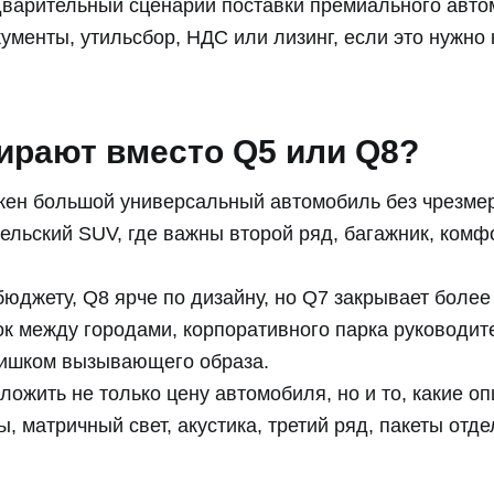
дварительный сценарий поставки премиального автом
ументы, утильсбор, НДС или лизинг, если это нужно
ирают вместо Q5 или Q8?
нужен большой универсальный автомобиль без чрезмер
ельский SUV, где важны второй ряд, багажник, комф
бюджету, Q8 ярче по дизайну, но Q7 закрывает боле
к между городами, корпоративного парка руководите
лишком вызывающего образа.
аложить не только цену автомобиля, но и то, какие о
, матричный свет, акустика, третий ряд, пакеты отде