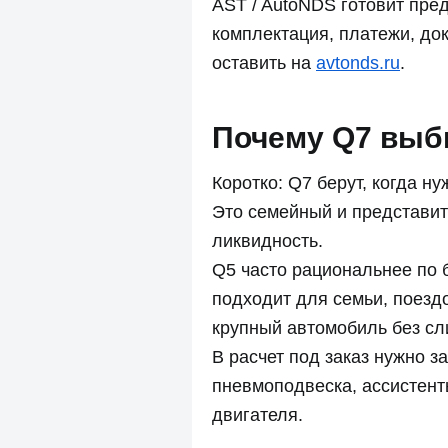
AST / AutoNDS готовит пре
комплектация, платежи, док
оставить на
avtonds.ru
.
Почему Q7 выб
Коротко: Q7 берут, когда 
Это семейный и представит
ликвидность.
Q5 часто рациональнее по 
подходит для семьи, поездо
крупный автомобиль без с
В расчет под заказ нужно з
пневмоподвеска, ассистенты
двигателя.