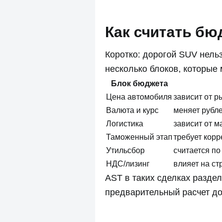
Как считать бюд
Коротко: дорогой SUV нель
несколько блоков, которые
Блок бюджета
Цена автомобиля
зависит от р
Валюта и курс
меняет рубл
Логистика
зависит от м
Таможенный этап
требует кор
Утильсбор
считается п
НДС/лизинг
влияет на ст
AST в таких сделках раздел
предварительный расчет до