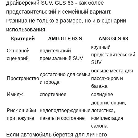
драйверский SUV, GLS 63 - как более
представительский и семейный вариант.
Разница не только в размере, но и в сценарии
использования.
Критерий
AMG GLE 63 S
AMG GLS 63
крупный
Основной
водительский
представительский
сценарий
премиальный SUV
SUV
больше места для
достаточно для семьи
Пространство
пассажиров и
и города
багажа
Имидж
спортивнее
солиднее
дорогие опции,
Риск ошибки
недоподтвержденные
логистика,
при покупке
пакеты и состояние
комплектация
салона
Если автомобиль берется для личного