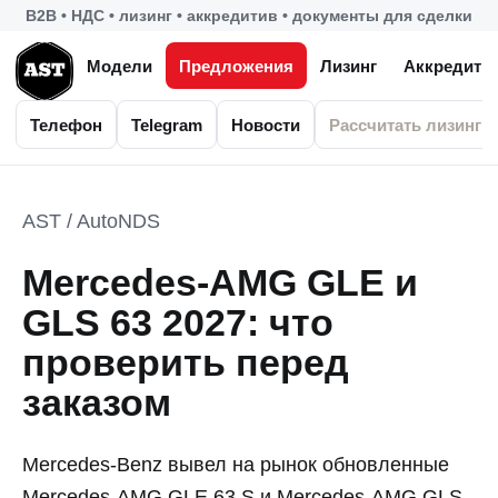
B2B • НДС • лизинг • аккредитив • документы для сделки
Модели
Предложения
Лизинг
Аккредити
Телефон
Telegram
Новости
Рассчитать лизинг
AST / AutoNDS
Mercedes-AMG GLE и
GLS 63 2027: что
проверить перед
заказом
Mercedes-Benz вывел на рынок обновленные
Mercedes-AMG GLE 63 S и Mercedes-AMG GLS