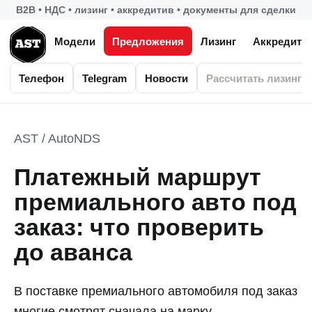
B2B • НДС • лизинг • аккредитив • документы для сделки
Модели
Предложения
Лизинг
Аккредити
Телефон
Telegram
Новости
Рассчитать лизинг
AST / AutoNDS
Платежный маршрут
премиального авто под
заказ: что проверить
до аванса
В поставке премиального автомобиля под заказ
многие смотрят сначала на марку,