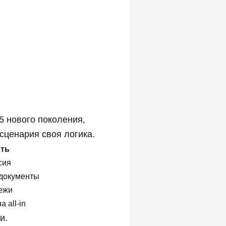
5 нового поколения,
сценария своя логика.
ить
сия
 документы
ежи
 all-in
и.