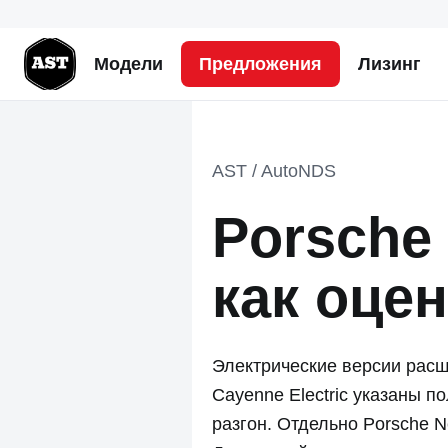
Модели
Предложения
Лизинг
AST / AutoNDS
Porsche 
как оце
Электрические версии расш
Cayenne Electric указаны 
разгон. Отдельно Porsche N