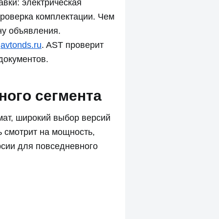
авки: электрическая
проверка комплектации. Чем
ну объявления.
а
avtonds.ru
. AST проверит
документов.
ного сегмента
мат, широкий выбор версий
ь смотрит на мощность,
рсии для повседневного