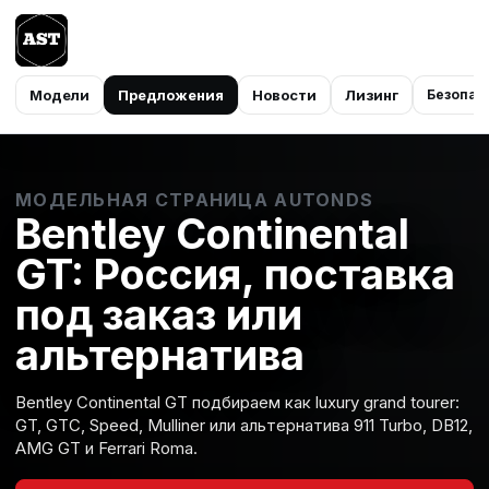
Модели
Предложения
Новости
Лизинг
Безопас
МОДЕЛЬНАЯ СТРАНИЦА AUTONDS
Bentley Continental
GT: Россия, поставка
под заказ или
альтернатива
Bentley Continental GT подбираем как luxury grand tourer:
GT, GTC, Speed, Mulliner или альтернатива 911 Turbo, DB12,
AMG GT и Ferrari Roma.