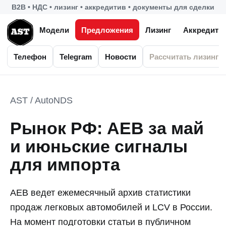
B2B • НДС • лизинг • аккредитив • документы для сделки
Модели
Предложения
Лизинг
Аккредити
Телефон
Telegram
Новости
Рассчитать лизинг
AST / AutoNDS
Рынок РФ: AEB за май
и июньские сигналы
для импорта
AEB ведет ежемесячный архив статистики
продаж легковых автомобилей и LCV в России.
На момент подготовки статьи в публичном