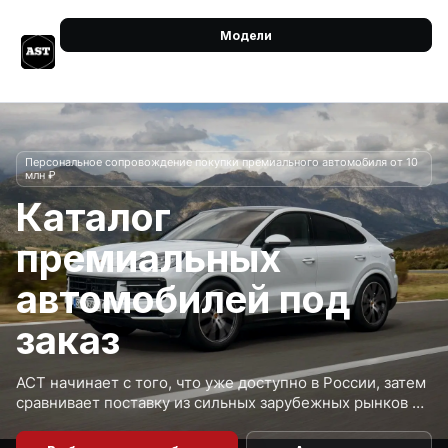
Модели
Персональное сопровождение покупки премиального автомобиля от 10
млн ₽
Каталог
премиальных
автомобилей под
заказ
АСТ начинает с того, что уже доступно в России, затем
сравнивает поставку из сильных зарубежных рынков и
возвращает короткий список машин, которые
действительно стоит рассматривать.