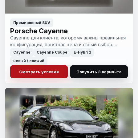
Премиальный SUV
Porsche Cayenne
Cayenne для клиента, которому важны правильная
конфигурация, понятная цена и ясный выбор:
покупать в России сейчас или везти под заказ.
Cayenne
Cayenne Coupe
E-Hybrid
новый / свежий
Смотреть условия
Получить 3 варианта