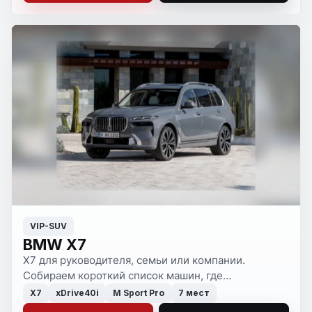
VIP-SUV
BMW X7
X7 для руководителя, семьи или компании.
Собираем короткий список машин, где
комплектация, состояние и бюджет сходятся без
X7
xDrive40i
M Sport Pro
7 мест
лишнего компромисса.