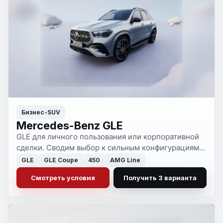
Бизнес-SUV
Mercedes-Benz GLE
GLE для личного пользования или корпоративной
сделки. Сводим выбор к сильным конфигурациям
по сроку, рынку и формату оплаты.
GLE
GLE Coupe
450
AMG Line
Смотреть условия
Получить 3 варианта