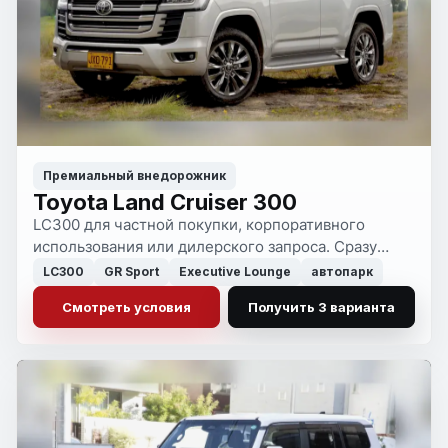
Премиальный внедорожник
Toyota Land Cruiser 300
LC300 для частной покупки, корпоративного
использования или дилерского запроса. Сразу
видно, где брать автомобиль сейчас, а где ждать
LC300
GR Sport
Executive Lounge
автопарк
поставку ради более сильной комплектации.
Смотреть условия
Получить 3 варианта