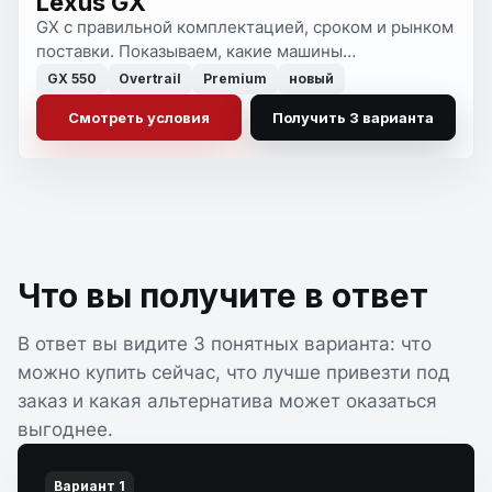
Lexus GX
GX с правильной комплектацией, сроком и рынком
поставки. Показываем, какие машины
действительно стоят внимания, а какие лучше
GX 550
Overtrail
Premium
новый
оставить рынку.
Смотреть условия
Получить 3 варианта
Что вы получите в ответ
В ответ вы видите 3 понятных варианта: что
можно купить сейчас, что лучше привезти под
заказ и какая альтернатива может оказаться
выгоднее.
Вариант 1