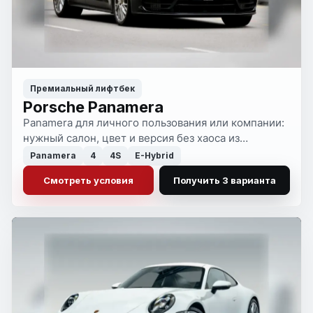
Премиальный лифтбек
Porsche Panamera
Panamera для личного пользования или компании:
нужный салон, цвет и версия без хаоса из
объявлений. Возвращаем короткий список
Panamera
4
4S
E-Hybrid
вариантов, которые можно спокойно сравнить и
Смотреть условия
Получить 3 варианта
выбрать.