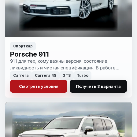
Спорткар
Porsche 911
911 для тех, кому важны версия, состояние,
ликвидность и чистая спецификация. В работе
остаются только те варианты, которые имеют
Carrera
Carrera 4S
GTS
Turbo
смысл по конфигурации и цене покупки.
Смотреть условия
Получить 3 варианта