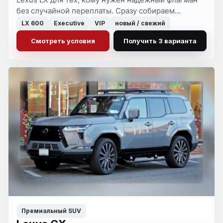
без случайной переплаты. Сразу собираем
сильные варианты под личную покупку, компанию
LX 600
Executive
VIP
новый / свежий
или лизинг.
Смотреть условия
Получить 3 варианта
Премиальный SUV