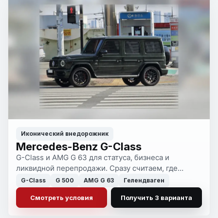
Иконический внедорожник
Mercedes-Benz G-Class
G-Class и AMG G 63 для статуса, бизнеса и
ликвидной перепродажи. Сразу считаем, где
автомобиль оправдан по версии, цвету и
G-Class
G 500
AMG G 63
Гелендваген
экономике, а где это просто дорогая ошибка.
Смотреть условия
Получить 3 варианта