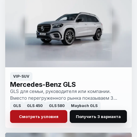
VIP-SUV
Mercedes-Benz GLS
GLS для семьи, руководителя или компании.
Вместо перегруженного рынка показываем 3
понятных варианта с конфигурацией, сроком и
GLS
GLS 450
GLS 580
Maybach GLS
полной стоимостью.
Смотреть условия
Получить 3 варианта