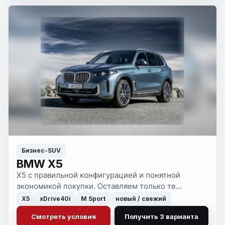
Бизнес-SUV
BMW X5
X5 с правильной конфигурацией и понятной
экономикой покупки. Оставляем только те
варианты, которые оправданы по цене, сроку и
X5
xDrive40i
M Sport
новый / свежий
состоянию.
Смотреть условия
Получить 3 варианта