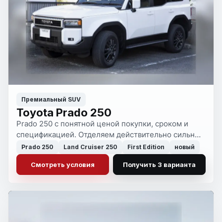
Премиальный SUV
Toyota Prado 250
Prado 250 с понятной ценой покупки, сроком и
спецификацией. Отделяем действительно сильные
машины от переоцененных и лишних по риску
Prado 250
Land Cruiser 250
First Edition
новый
вариантов.
Смотреть условия
Получить 3 варианта