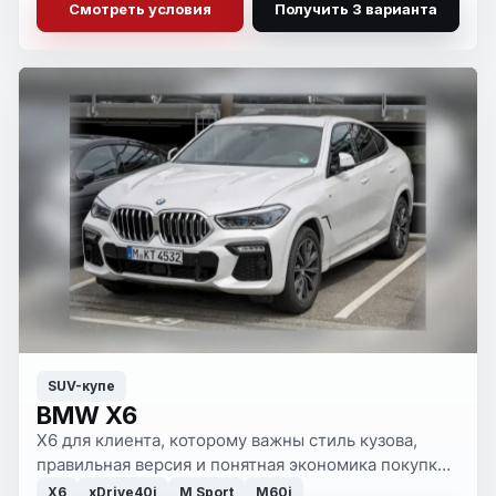
Смотреть условия
Получить 3 варианта
SUV-купе
BMW X6
X6 для клиента, которому важны стиль кузова,
правильная версия и понятная экономика покупки.
Убираем шум рынка и оставляем только сильные
X6
xDrive40i
M Sport
M60i