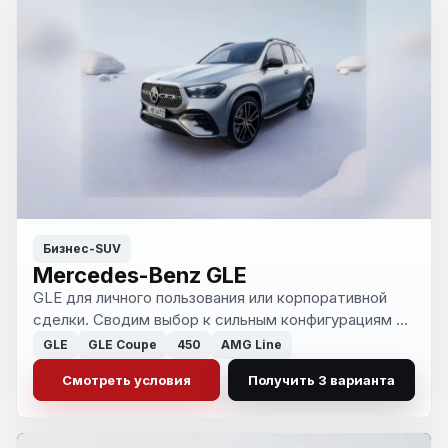
Бизнес-SUV
Mercedes-Benz GLE
GLE для личного пользования или корпоративной
сделки. Сводим выбор к сильным конфигурациям по
сроку, рынку и формату оплаты.
GLE
GLE Coupe
450
AMG Line
Смотреть условия
Получить 3 варианта