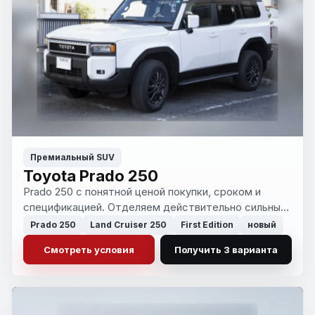
Премиальный SUV
Toyota Prado 250
Prado 250 с понятной ценой покупки, сроком и
спецификацией. Отделяем действительно сильные
машины от переоцененных и лишних по риску
Prado 250
Land Cruiser 250
First Edition
новый
вариантов.
Смотреть условия
Получить 3 варианта