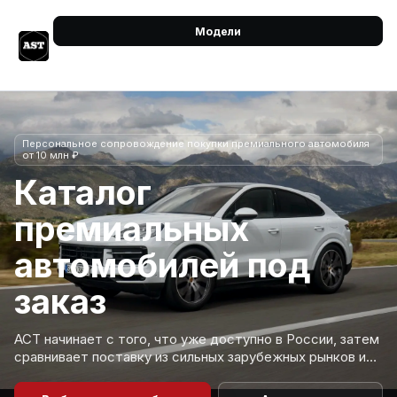
Модели
Персональное сопровождение покупки премиального автомобиля
от 10 млн ₽
Каталог
премиальных
автомобилей под
заказ
АСТ начинает с того, что уже доступно в России, затем
сравнивает поставку из сильных зарубежных рынков и
возвращает короткий список машин, которые
действительно стоит рассматривать.