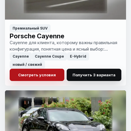
Премиальный SUV
Porsche Cayenne
Cayenne для клиента, которому важны правильная
конфигурация, понятная цена и ясный выбор:
покупать в России сейчас или везти под заказ.
Cayenne
Cayenne Coupe
E-Hybrid
новый / свежий
Смотреть условия
Получить 3 варианта