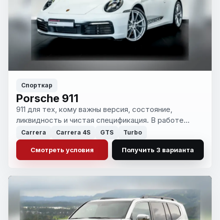
Спорткар
Porsche 911
911 для тех, кому важны версия, состояние,
ликвидность и чистая спецификация. В работе
остаются только те варианты, которые имеют
Carrera
Carrera 4S
GTS
Turbo
смысл по конфигурации и цене покупки.
Смотреть условия
Получить 3 варианта