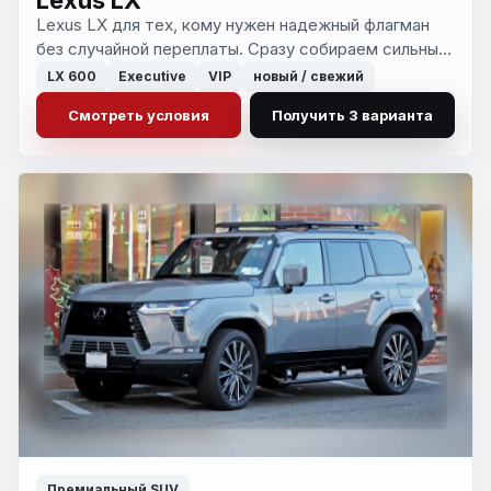
Lexus LX для тех, кому нужен надежный флагман
без случайной переплаты. Сразу собираем сильные
варианты под личную покупку, компанию или лизинг.
LX 600
Executive
VIP
новый / свежий
Смотреть условия
Получить 3 варианта
Премиальный SUV