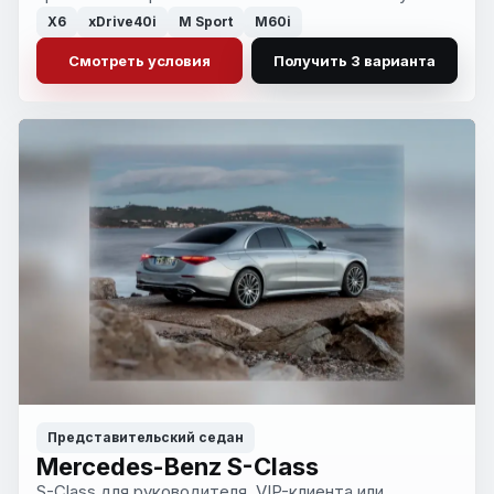
Убираем шум рынка и оставляем только сильные
X6
xDrive40i
M Sport
M60i
варианты.
Смотреть условия
Получить 3 варианта
Представительский седан
Mercedes-Benz S-Class
S-Class для руководителя, VIP-клиента или