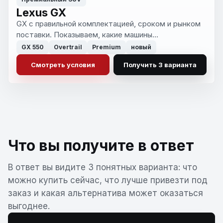
Lexus GX
GX с правильной комплектацией, сроком и рынком
поставки. Показываем, какие машины
действительно стоят внимания, а какие лучше
GX 550
Overtrail
Premium
новый
оставить рынку.
Смотреть условия
Получить 3 варианта
Что вы получите в ответ
В ответ вы видите 3 понятных варианта: что
можно купить сейчас, что лучше привезти под
заказ и какая альтернатива может оказаться
выгоднее.