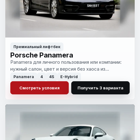
Премиальный лифтбек
Porsche Panamera
Panamera для личного пользования или компании:
нужный салон, цвет и версия без хаоса из
объявлений. Возвращаем короткий список
Panamera
4
4S
E-Hybrid
вариантов, которые можно спокойно сравнить и
Смотреть условия
Получить 3 варианта
выбрать.