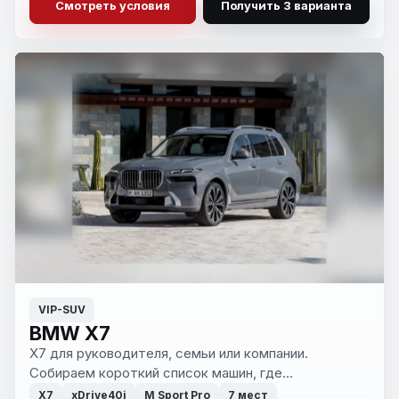
Смотреть условия
Получить 3 варианта
VIP-SUV
BMW X7
X7 для руководителя, семьи или компании.
Собираем короткий список машин, где
комплектация, состояние и бюджет сходятся без
X7
xDrive40i
M Sport Pro
7 мест