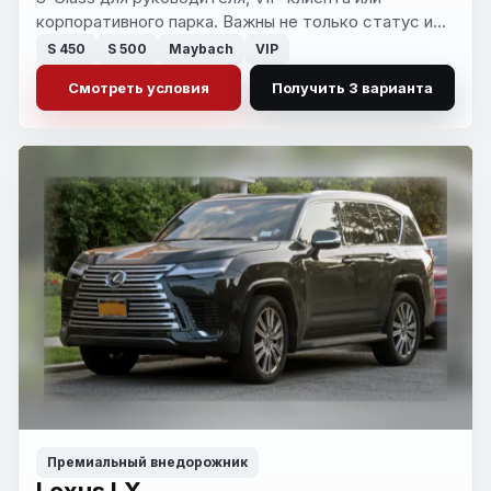
корпоративного парка. Важны не только статус и
комплектация, но и понятный срок, безопасная
S 450
S 500
Maybach
VIP
покупка и сильное предложение по рынку.
Смотреть условия
Получить 3 варианта
Премиальный внедорожник
Lexus LX