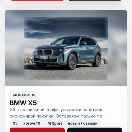
Бизнес-SUV
BMW X5
X5 с правильной конфигурацией и понятной
экономикой покупки. Оставляем только те
варианты, которые оправданы по цене, сроку и
X5
xDrive40i
M Sport
новый / свежий
состоянию.