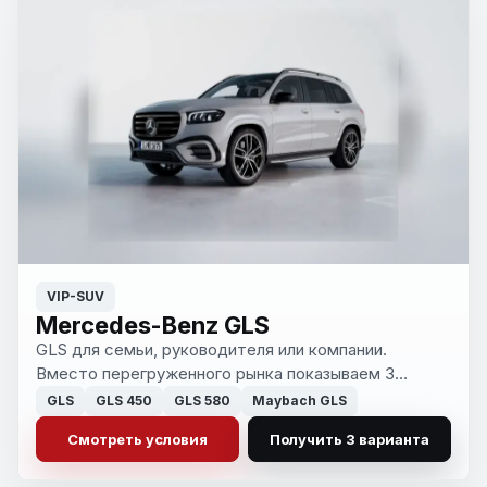
VIP-SUV
Mercedes-Benz GLS
GLS для семьи, руководителя или компании.
Вместо перегруженного рынка показываем 3
понятных варианта с конфигурацией, сроком и
GLS
GLS 450
GLS 580
Maybach GLS
полной стоимостью.
Смотреть условия
Получить 3 варианта