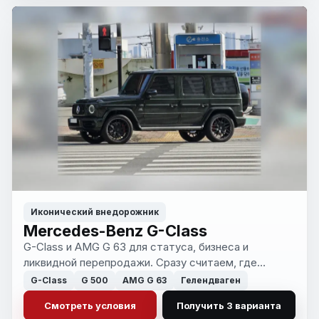
Иконический внедорожник
Mercedes-Benz G-Class
G-Class и AMG G 63 для статуса, бизнеса и
ликвидной перепродажи. Сразу считаем, где
автомобиль оправдан по версии, цвету и
G-Class
G 500
AMG G 63
Гелендваген
экономике, а где это просто дорогая ошибка.
Смотреть условия
Получить 3 варианта