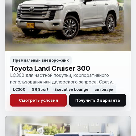
Премиальный внедорожник
Toyota Land Cruiser 300
LC300 для частной покупки, корпоративного
использования или дилерского запроса. Сразу
видно, где брать автомобиль сейчас, а где ждать
LC300
GR Sport
Executive Lounge
автопарк
поставку ради более сильной комплектации.
Смотреть условия
Получить 3 варианта