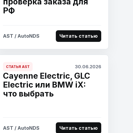
проверка заказа для
РФ
AST / AutoNDS
Читать статью
30.06.2026
СТАТЬЯ AST
Cayenne Electric, GLC
Electric или BMW iX:
что выбрать
AST / AutoNDS
Читать статью