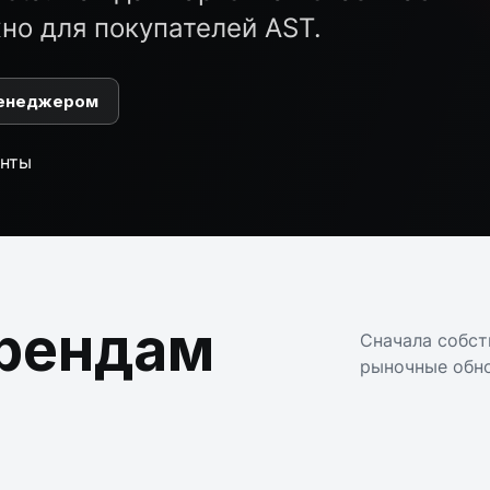
жно для покупателей AST.
менеджером
енты
брендам
Сначала собст
рыночные обно