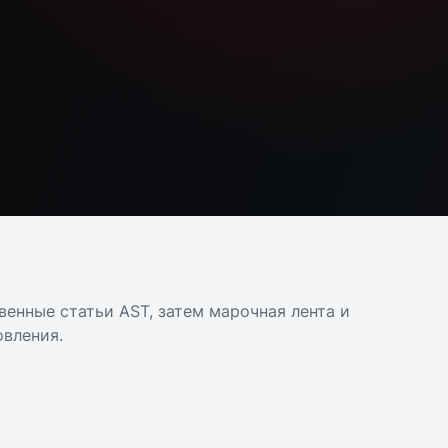
венные статьи AST, затем марочная лента и
вления.