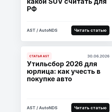
какой SUV считать для
РФ
AST / AutoNDS
Читать статью
30.06.2026
СТАТЬЯ AST
Утильсбор 2026 для
юрлица: как учесть в
покупке авто
AST / AutoNDS
Читать статью